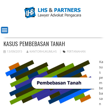
Skip
to
content
KASUS PEMBEBASAN TANAH
13/09/2015
KANTORHUKUMLHS
PERTANAHAN
Ka
su
s
pe
m
be
ba
sa
n