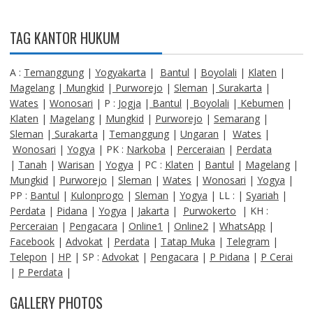
TAG KANTOR HUKUM
A :
Temanggung
|
Yogyakarta
|
Bantul
|
Boyolali
|
Klaten
|
Magelang
|
Mungkid
|
Purworejo
|
Sleman
|
Surakarta
|
Wates
|
Wonosari
| P :
Jogja
|
Bantul
|
Boyolali
|
Kebumen
|
Klaten
|
Magelang
|
Mungkid
|
Purworejo
|
Semarang
|
Sleman
|
Surakarta
|
Temanggung
|
Ungaran
|
Wates
|
Wonosari
|
Yogya
| PK :
Narkoba
|
Perceraian
|
Perdata
|
Tanah
|
Warisan
|
Yogya
| PC :
Klaten
|
Bantul
|
Magelang
|
Mungkid
|
Purworejo
|
Sleman
|
Wates
|
Wonosari
|
Yogya
|
PP :
Bantul
|
Kulonprogo
|
Sleman
|
Yogya
| LL : |
Syariah
|
Perdata
|
Pidana
|
Yogya
|
Jakarta
|
Purwokerto
| KH :
Perceraian
|
Pengacara
|
Online1
|
Online2
|
WhatsApp
|
Facebook
|
Advokat
|
Perdata
|
Tatap Muka
|
Telegram
|
Telepon
|
HP
| SP :
Advokat
|
Pengacara
|
P Pidana
|
P Cerai
|
P Perdata
|
GALLERY PHOTOS