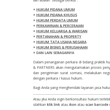
lain adalah sebagai berikut :
+
HUKUM PIDANA UMUM
+
HUKUM PIDANA KHUSUS
+
HUKUM PERDATA UMUM
+
PERKAWINAN & PERCERAIAN
+
HUKUM KELUARGA & WARISAN
+
PERTANAHAN & PROPERTY
+
HUKUM TATA USAHA NEGARA
+
HUKUM BISNIS & PERUSAHAAN
+ DAN LAIN SEBAGAINYA
Dalam penanganan perkara di bidang praktik h
& PARTNERS akan mengutamakan proses penyel
dan pengiriman surat somasi, melakukan nego
dengan perkara / kasus hukum.
Bagi Anda yang menghendaki layanan jasa hukum
Atau jika Anda ingin berkonsultasi hukum terle
silahkan
klik link
atau
ikon
atau
scan barcode
d