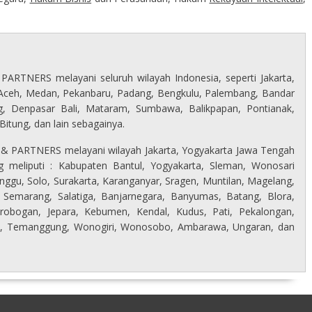
ARTNERS melayani seluruh wilayah Indonesia, seperti Jakarta,
Aceh, Medan, Pekanbaru, Padang, Bengkulu, Palembang, Bandar
, Denpasar Bali, Mataram, Sumbawa, Balikpapan, Pontianak,
itung, dan lain sebagainya.
S & PARTNERS melayani wilayah Jakarta, Yogyakarta Jawa Tengah
g meliputi : Kabupaten Bantul, Yogyakarta, Sleman, Wonosari
nggu, Solo, Surakarta, Karanganyar, Sragen, Muntilan, Magelang,
 Semarang, Salatiga, Banjarnegara, Banyumas, Batang, Blora,
Grobogan, Jepara, Kebumen, Kendal, Kudus, Pati, Pekalongan,
o, Temanggung, Wonogiri, Wonosobo, Ambarawa, Ungaran, dan