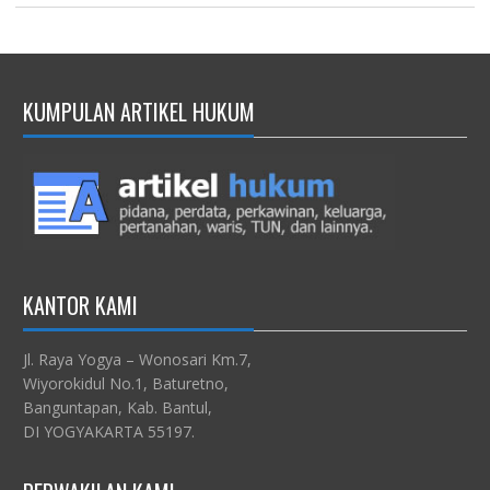
KUMPULAN ARTIKEL HUKUM
KANTOR KAMI
Jl. Raya Yogya – Wonosari Km.7,
Wiyorokidul No.1, Baturetno,
Banguntapan, Kab. Bantul,
DI YOGYAKARTA 55197.