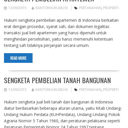
13/09/2015
KANTORHUKUMLHS
PERTANAHAN
,
PROPERTI
Hukum sengketa pembelian apartemen di Indonesia berkaitan
erat dengan prosedur, syarat sah, dan dokumen legalitas
transaksi jual beli apartemen yang harus dipenuhi untuk
menghindari perselisihan, yaitu harus memenuhi ketentuan
tentang sah tidaknya perjanjian secara umum.
READ MORE
SENGKETA PEMBELIAN TANAH BANGUNAN
13/09/2015
KANTORHUKUMLHS
PERTANAHAN
,
PROPERTI
Hukum sengketa jual beli tanah dan bangunan di Indonesia
diatur berdasarkan beberapa aturan utama, yaitu Kitab Undang-
Undang Hukum Perdata (KUHPerdata), Undang-Undang Pokok
Agraria Nomor 5 Tahun 1960, dan peraturan pelaksana seperti
Peraturan Pemerintah Nomor 24 Tahun 1997 tentang