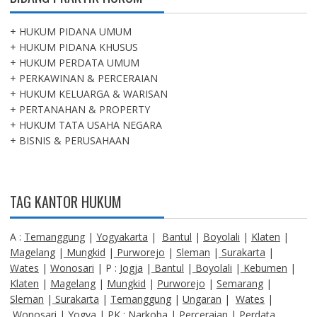
+ HUKUM PIDANA UMUM
+ HUKUM PIDANA KHUSUS
+ HUKUM PERDATA UMUM
+ PERKAWINAN & PERCERAIAN
+ HUKUM KELUARGA & WARISAN
+ PERTANAHAN & PROPERTY
+ HUKUM TATA USAHA NEGARA
+ BISNIS & PERUSAHAAN
TAG KANTOR HUKUM
A :
Temanggung
|
Yogyakarta
|
Bantul
|
Boyolali
|
Klaten
|
Magelang
|
Mungkid
|
Purworejo
|
Sleman
|
Surakarta
|
Wates
|
Wonosari
| P :
Jogja
|
Bantul
|
Boyolali
|
Kebumen
|
Klaten
|
Magelang
|
Mungkid
|
Purworejo
|
Semarang
|
Sleman
|
Surakarta
|
Temanggung
|
Ungaran
|
Wates
|
Wonosari
|
Yogya
| PK :
Narkoba
|
Perceraian
|
Perdata