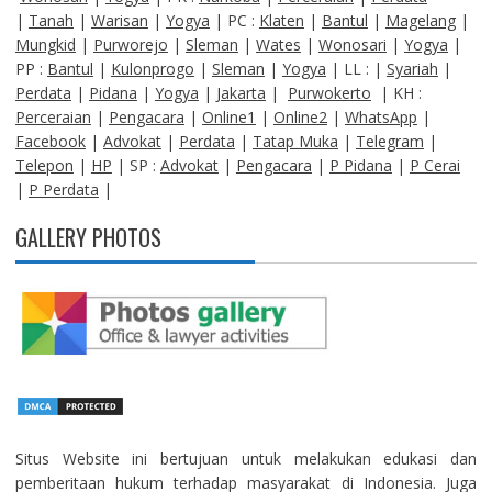
|
Tanah
|
Warisan
|
Yogya
| PC :
Klaten
|
Bantul
|
Magelang
|
Mungkid
|
Purworejo
|
Sleman
|
Wates
|
Wonosari
|
Yogya
|
PP :
Bantul
|
Kulonprogo
|
Sleman
|
Yogya
| LL : |
Syariah
|
Perdata
|
Pidana
|
Yogya
|
Jakarta
|
Purwokerto
| KH :
Perceraian
|
Pengacara
|
Online1
|
Online2
|
WhatsApp
|
Facebook
|
Advokat
|
Perdata
|
Tatap Muka
|
Telegram
|
Telepon
|
HP
| SP :
Advokat
|
Pengacara
|
P Pidana
|
P Cerai
|
P Perdata
|
GALLERY PHOTOS
Situs Website ini bertujuan untuk melakukan edukasi dan
pemberitaan hukum terhadap masyarakat di Indonesia. Juga