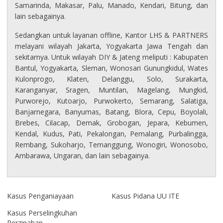
Samarinda, Makasar, Palu, Manado, Kendari, Bitung, dan
lain sebagainya.
Sedangkan untuk layanan offline, Kantor LHS & PARTNERS
melayani wilayah Jakarta, Yogyakarta Jawa Tengah dan
sekitarnya. Untuk wilayah DIY & Jateng meliputi : Kabupaten
Bantul, Yogyakarta, Sleman, Wonosari Gunungkidul, Wates
Kulonprogo, Klaten, Delanggu, Solo, Surakarta,
Karanganyar, Sragen, Muntilan, Magelang, Mungkid,
Purworejo, Kutoarjo, Purwokerto, Semarang, Salatiga,
Banjarnegara, Banyumas, Batang, Blora, Cepu, Boyolali,
Brebes, Cilacap, Demak, Grobogan, Jepara, Kebumen,
Kendal, Kudus, Pati, Pekalongan, Pemalang, Purbalingga,
Rembang, Sukoharjo, Temanggung, Wonogiri, Wonosobo,
Ambarawa, Ungaran, dan lain sebagainya.
Kasus Penganiayaan
Kasus Pidana UU ITE
Kasus Perselingkuhan
Perzinahan