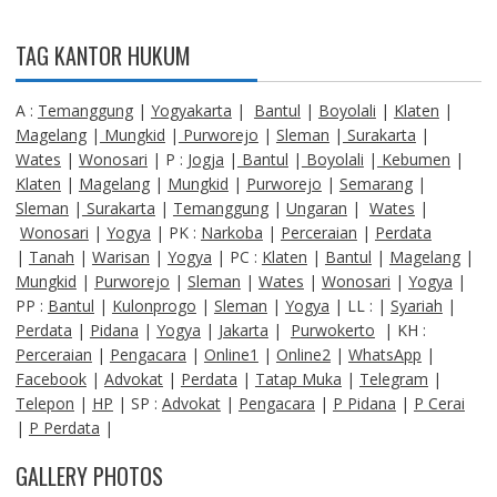
TAG KANTOR HUKUM
A :
Temanggung
|
Yogyakarta
|
Bantul
|
Boyolali
|
Klaten
|
Magelang
|
Mungkid
|
Purworejo
|
Sleman
|
Surakarta
|
Wates
|
Wonosari
| P :
Jogja
|
Bantul
|
Boyolali
|
Kebumen
|
Klaten
|
Magelang
|
Mungkid
|
Purworejo
|
Semarang
|
Sleman
|
Surakarta
|
Temanggung
|
Ungaran
|
Wates
|
Wonosari
|
Yogya
| PK :
Narkoba
|
Perceraian
|
Perdata
|
Tanah
|
Warisan
|
Yogya
| PC :
Klaten
|
Bantul
|
Magelang
|
Mungkid
|
Purworejo
|
Sleman
|
Wates
|
Wonosari
|
Yogya
|
PP :
Bantul
|
Kulonprogo
|
Sleman
|
Yogya
| LL : |
Syariah
|
Perdata
|
Pidana
|
Yogya
|
Jakarta
|
Purwokerto
| KH :
Perceraian
|
Pengacara
|
Online1
|
Online2
|
WhatsApp
|
Facebook
|
Advokat
|
Perdata
|
Tatap Muka
|
Telegram
|
Telepon
|
HP
| SP :
Advokat
|
Pengacara
|
P Pidana
|
P Cerai
|
P Perdata
|
GALLERY PHOTOS