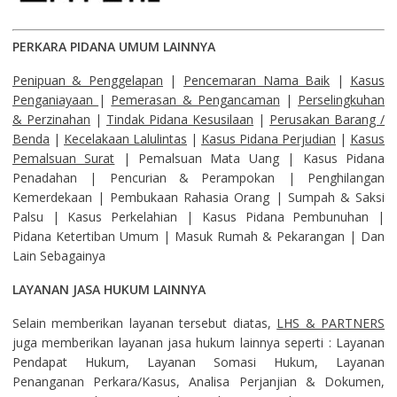
PERKARA PIDANA UMUM LAINNYA
Penipuan & Penggelapan
|
Pencemaran Nama Baik
|
Kasus
Penganiayaan
|
Pemerasan & Pengancaman
|
Perselingkuhan
& Perzinahan
|
Tindak Pidana Kesusilaan
|
Perusakan Barang /
Benda
|
Kecelakaan Lalulintas
|
Kasus Pidana Perjudian
|
Kasus
Pemalsuan Surat
| Pemalsuan Mata Uang | Kasus Pidana
Penadahan | Pencurian & Perampokan | Penghilangan
Kemerdekaan | Pembukaan Rahasia Orang | Sumpah & Saksi
Palsu | Kasus Perkelahian | Kasus Pidana Pembunuhan |
Pidana Ketertiban Umum | Masuk Rumah & Pekarangan | Dan
Lain Sebagainya
LAYANAN JASA HUKUM LAINNYA
Selain memberikan layanan tersebut diatas,
LHS & PARTNERS
juga memberikan layanan jasa hukum lainnya seperti : Layanan
Pendapat Hukum, Layanan Somasi Hukum, Layanan
Penanganan Perkara/Kasus, Analisa Perjanjian & Dokumen,