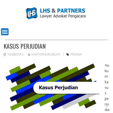
Skip
to
content
KASUS PERJUDIAN
10/08/2015
KANTORHUKUMLHS
PIDANA
Hu
ku
m
ka
su
s
pe
rju
dia