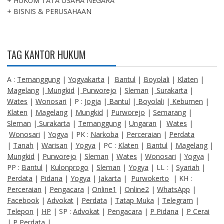
+ HUKUM TATA USAHA NEGARA
+ BISNIS & PERUSAHAAN
TAG KANTOR HUKUM
A :
Temanggung
|
Yogyakarta
|
Bantul
|
Boyolali
|
Klaten
|
Magelang
|
Mungkid
|
Purworejo
|
Sleman
|
Surakarta
|
Wates
|
Wonosari
| P :
Jogja
|
Bantul
|
Boyolali
|
Kebumen
|
Klaten
|
Magelang
|
Mungkid
|
Purworejo
|
Semarang
|
Sleman
|
Surakarta
|
Temanggung
|
Ungaran
|
Wates
|
Wonosari
|
Yogya
| PK :
Narkoba
|
Perceraian
|
Perdata
|
Tanah
|
Warisan
|
Yogya
| PC :
Klaten
|
Bantul
|
Magelang
|
Mungkid
|
Purworejo
|
Sleman
|
Wates
|
Wonosari
|
Yogya
|
PP :
Bantul
|
Kulonprogo
|
Sleman
|
Yogya
| LL : |
Syariah
|
Perdata
|
Pidana
|
Yogya
|
Jakarta
|
Purwokerto
| KH :
Perceraian
|
Pengacara
|
Online1
|
Online2
|
WhatsApp
|
Facebook
|
Advokat
|
Perdata
|
Tatap Muka
|
Telegram
|
Telepon
|
HP
| SP :
Advokat
|
Pengacara
|
P Pidana
|
P Cerai
|
P Perdata
|