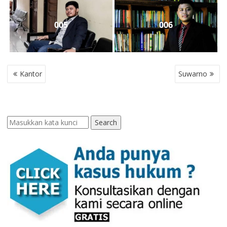
005
006
POST
Kantor
Suwarno
NAVIGATION
Search