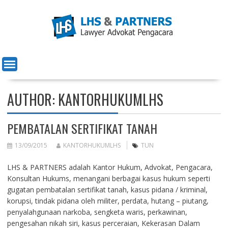
Skip
to
content
AUTHOR:
KANTORHUKUMLHS
PEMBATALAN SERTIFIKAT TANAH
13/09/2015
KANTORHUKUMLHS
TUN
LHS & PARTNERS adalah Kantor Hukum, Advokat, Pengacara,
Konsultan Hukums, menangani berbagai kasus hukum seperti
gugatan pembatalan sertifikat tanah, kasus pidana / kriminal,
korupsi, tindak pidana oleh militer, perdata, hutang – piutang,
penyalahgunaan narkoba, sengketa waris, perkawinan,
pengesahan nikah siri, kasus perceraian, Kekerasan Dalam